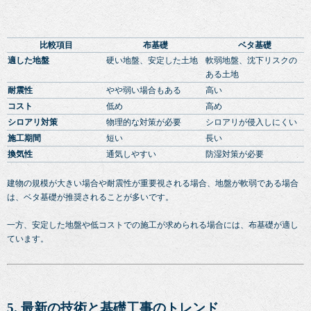
比較項目
布基礎
ベタ基礎
適した地盤
硬い地盤、安定した土地
軟弱地盤、沈下リスクの
ある土地
耐震性
やや弱い場合もある
高い
コスト
低め
高め
シロアリ対策
物理的な対策が必要
シロアリが侵入しにくい
施工期間
短い
長い
換気性
通気しやすい
防湿対策が必要
建物の規模が大きい場合や耐震性が重要視される場合、地盤が軟弱である場合
は、ベタ基礎が推奨されることが多いです。
一方、安定した地盤や低コストでの施工が求められる場合には、布基礎が適し
ています。
5. 最新の技術と基礎工事のトレンド