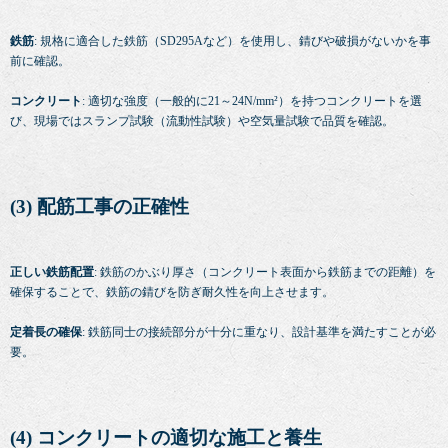
鉄筋
: 規格に適合した鉄筋（SD295Aなど）を使用し、錆びや破損がないかを事
前に確認。
コンクリート
: 適切な強度（一般的に21～24N/mm²）を持つコンクリートを選
び、現場ではスランプ試験（流動性試験）や空気量試験で品質を確認。
(3) 配筋工事の正確性
正しい鉄筋配置
: 鉄筋のかぶり厚さ（コンクリート表面から鉄筋までの距離）を
確保することで、鉄筋の錆びを防ぎ耐久性を向上させます。
定着長の確保
: 鉄筋同士の接続部分が十分に重なり、設計基準を満たすことが必
要。
(4) コンクリートの適切な施工と養生