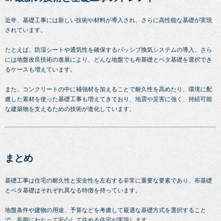
近年、基礎工事には新しい技術や材料が導入され、さらに高性能な基礎が実現
されています。
たとえば、防湿シートや通気性を確保するパッシブ換気システムの導入、さら
には地盤改良技術の進展により、どんな地盤でも布基礎とベタ基礎を選択でき
るケースも増えています。
また、コンクリートの中に補強材を加えることで耐久性を高めたり、環境に配
慮した素材を使った基礎工事も増えてきており、地震や災害に強く、持続可能
な建築物を支えるための技術が進化しています。
まとめ
基礎工事は住宅の耐久性と安全性を左右する非常に重要な要素であり、布基礎
とベタ基礎はそれぞれ異なる特徴を持っています。
地盤条件や建物の用途、予算などを考慮して最適な基礎方式を選択すること
で、長期にわたって安心して住める住宅が実現します。