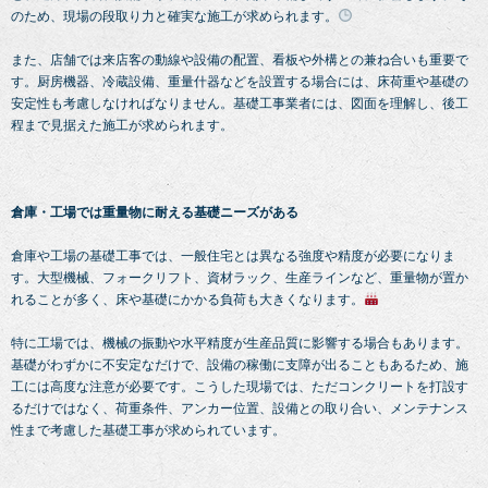
のため、現場の段取り力と確実な施工が求められます。
また、店舗では来店客の動線や設備の配置、看板や外構との兼ね合いも重要で
す。厨房機器、冷蔵設備、重量什器などを設置する場合には、床荷重や基礎の
安定性も考慮しなければなりません。基礎工事業者には、図面を理解し、後工
程まで見据えた施工が求められます。
倉庫・工場では重量物に耐える基礎ニーズがある
倉庫や工場の基礎工事では、一般住宅とは異なる強度や精度が必要になりま
す。大型機械、フォークリフト、資材ラック、生産ラインなど、重量物が置か
れることが多く、床や基礎にかかる負荷も大きくなります。
特に工場では、機械の振動や水平精度が生産品質に影響する場合もあります。
基礎がわずかに不安定なだけで、設備の稼働に支障が出ることもあるため、施
工には高度な注意が必要です。こうした現場では、ただコンクリートを打設す
るだけではなく、荷重条件、アンカー位置、設備との取り合い、メンテナンス
性まで考慮した基礎工事が求められています。