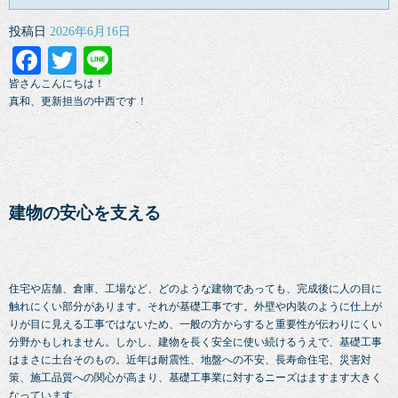
投稿日
2026年6月16日
Facebook
Twitter
Line
皆さんこんにちは！
真和、更新担当の中西です！
建物の安心を支える
住宅や店舗、倉庫、工場など、どのような建物であっても、完成後に人の目に
触れにくい部分があります。それが基礎工事です。外壁や内装のように仕上が
りが目に見える工事ではないため、一般の方からすると重要性が伝わりにくい
分野かもしれません。しかし、建物を長く安全に使い続けるうえで、基礎工事
はまさに土台そのもの。近年は耐震性、地盤への不安、長寿命住宅、災害対
策、施工品質への関心が高まり、基礎工事業に対するニーズはますます大きく
なっています。