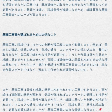
を拡張するなどの工事では、既存建物との取り合いを考えながら基礎をつくる
必要があります。新築とは違い、現場条件が複雑になるため、経験豊富な基礎
工事業者へのニーズが高まります。
基礎工事業が選ばれるために大切なこと
基礎工事の現場では、ひとつの判断が後工程に大きく影響します。例えば、墨
出しの確認、鉄筋の納まり、型枠の通り、コンクリートの流し込み方、養生の
取り方など、各工程で細やかな注意が必要です。こうした作業は外から見ると
地味に見えるかもしれませんが、実際には建物全体の品質を左右する大切な積
み重ねです。だからこそ、施主や元請けが基礎工事業者に求めるものは、単な
る作業スピードではなく、安心して任せられる確実性なのです。
また、基礎工事は天候や地盤の状態に左右されやすい工事でもあります。雨が
続けば掘削面の状態が変わり、気温が低ければコンクリートの管理にも注意が
必要です。現場ごとに条件が異なるからこそ、経験に基づいた判断力が求めら
れます。マニュアル通りに進めるだけではなく、現場を見て、状況を読み取
り、必要な対策を講じることが、基礎工事業の大きな価値になります。