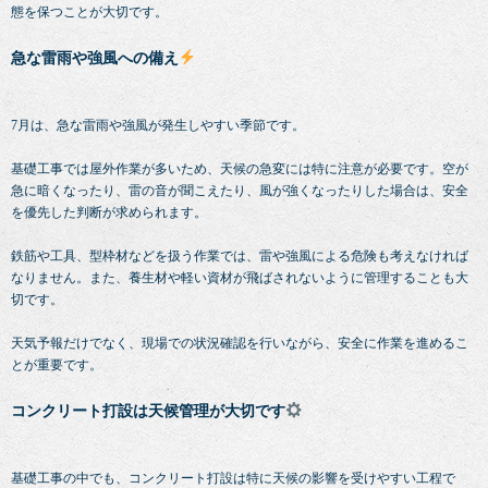
態を保つことが大切です。
急な雷雨や強風への備え
7月は、急な雷雨や強風が発生しやすい季節です。
基礎工事では屋外作業が多いため、天候の急変には特に注意が必要です。空が
急に暗くなったり、雷の音が聞こえたり、風が強くなったりした場合は、安全
を優先した判断が求められます。
鉄筋や工具、型枠材などを扱う作業では、雷や強風による危険も考えなければ
なりません。また、養生材や軽い資材が飛ばされないように管理することも大
切です。
天気予報だけでなく、現場での状況確認を行いながら、安全に作業を進めるこ
とが重要です。
コンクリート打設は天候管理が大切です
基礎工事の中でも、コンクリート打設は特に天候の影響を受けやすい工程で