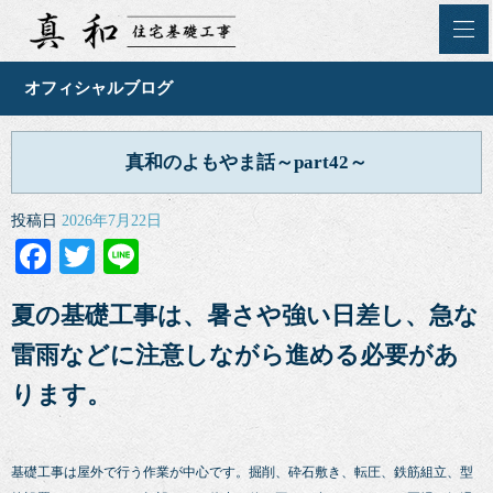
オフィシャルブログ
真和のよもやま話～part42～
投稿日
2026年7月22日
Facebook
Twitter
Line
夏の基礎工事は、暑さや強い日差し、急な
雷雨などに注意しながら進める必要があ
ります。
基礎工事は屋外で行う作業が中心です。掘削、砕石敷き、転圧、鉄筋組立、型