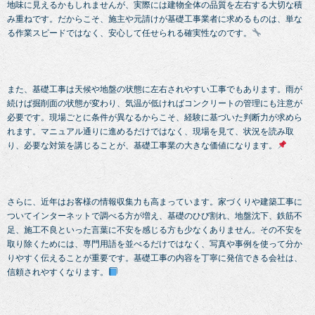
地味に見えるかもしれませんが、実際には建物全体の品質を左右する大切な積
み重ねです。だからこそ、施主や元請けが基礎工事業者に求めるものは、単な
る作業スピードではなく、安心して任せられる確実性なのです。
また、基礎工事は天候や地盤の状態に左右されやすい工事でもあります。雨が
続けば掘削面の状態が変わり、気温が低ければコンクリートの管理にも注意が
必要です。現場ごとに条件が異なるからこそ、経験に基づいた判断力が求めら
れます。マニュアル通りに進めるだけではなく、現場を見て、状況を読み取
り、必要な対策を講じることが、基礎工事業の大きな価値になります。
さらに、近年はお客様の情報収集力も高まっています。家づくりや建築工事に
ついてインターネットで調べる方が増え、基礎のひび割れ、地盤沈下、鉄筋不
足、施工不良といった言葉に不安を感じる方も少なくありません。その不安を
取り除くためには、専門用語を並べるだけではなく、写真や事例を使って分か
りやすく伝えることが重要です。基礎工事の内容を丁寧に発信できる会社は、
信頼されやすくなります。