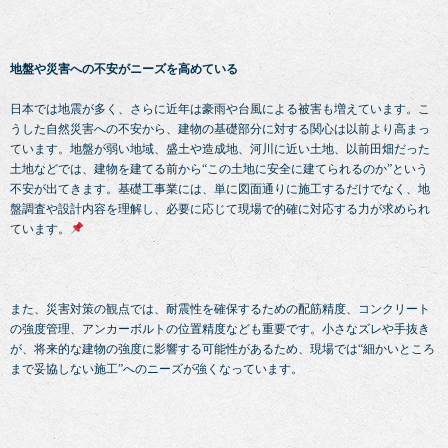
地盤や災害への不安がニーズを高めている
日本では地震が多く、さらに近年は豪雨や台風による被害も増えています。こ
うした自然災害への不安から、建物の基礎部分に対する関心は以前より高まっ
ています。地盤が弱い地域、盛土や造成地、河川に近い土地、以前田畑だった
土地などでは、建物を建てる前から“この土地に安全に建てられるのか”という
不安が出てきます。基礎工事業には、単に図面通りに施工するだけでなく、地
盤調査や設計内容を理解し、必要に応じて現場で的確に対応する力が求められ
ています。
また、災害対策の観点では、耐震性を確保するための配筋精度、コンクリート
の強度管理、アンカーボルトの位置精度なども重要です。小さなズレや手抜き
が、将来的な建物の強度に影響する可能性があるため、現場では“細かいところ
まで妥協しない施工”へのニーズが強くなっています。