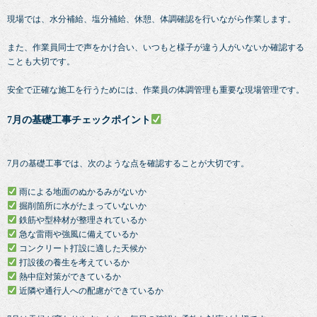
現場では、水分補給、塩分補給、休憩、体調確認を行いながら作業します。
また、作業員同士で声をかけ合い、いつもと様子が違う人がいないか確認する
ことも大切です。
安全で正確な施工を行うためには、作業員の体調管理も重要な現場管理です。
7月の基礎工事チェックポイント
7月の基礎工事では、次のような点を確認することが大切です。
雨による地面のぬかるみがないか
掘削箇所に水がたまっていないか
鉄筋や型枠材が整理されているか
急な雷雨や強風に備えているか
コンクリート打設に適した天候か
打設後の養生を考えているか
熱中症対策ができているか
近隣や通行人への配慮ができているか