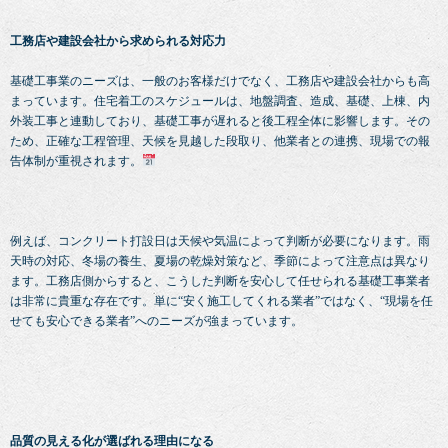
工務店や建設会社から求められる対応力
基礎工事業のニーズは、一般のお客様だけでなく、工務店や建設会社からも高
まっています。住宅着工のスケジュールは、地盤調査、造成、基礎、上棟、内
外装工事と連動しており、基礎工事が遅れると後工程全体に影響します。その
ため、正確な工程管理、天候を見越した段取り、他業者との連携、現場での報
告体制が重視されます。
例えば、コンクリート打設日は天候や気温によって判断が必要になります。雨
天時の対応、冬場の養生、夏場の乾燥対策など、季節によって注意点は異なり
ます。工務店側からすると、こうした判断を安心して任せられる基礎工事業者
は非常に貴重な存在です。単に“安く施工してくれる業者”ではなく、“現場を任
せても安心できる業者”へのニーズが強まっています。
品質の見える化が選ばれる理由になる