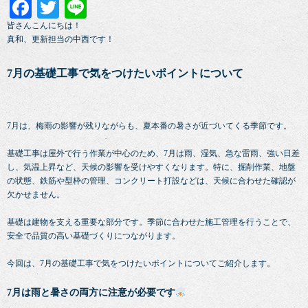
Facebook
Twitter
Line
皆さんこんにちは！
真和、更新担当の中西です！
7月の基礎工事で気をつけたいポイントについて
7月は、梅雨の影響が残りながらも、夏本番の暑さが近づいてくる季節です。
基礎工事は屋外で行う作業が中心のため、7月は雨、湿気、急な雷雨、強い日差
し、気温上昇など、天候の影響を受けやすくなります。特に、掘削作業、地盤
の状態、鉄筋や型枠の管理、コンクリート打設などは、天候に合わせた確認が
欠かせません。
基礎は建物を支える重要な部分です。季節に合わせた施工管理を行うことで、
安全で品質の高い基礎づくりにつながります。
今回は、7月の基礎工事で気をつけたいポイントについてご紹介します。
7月は雨と暑さの両方に注意が必要です