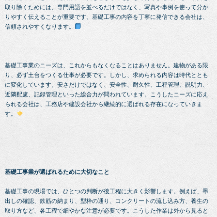
取り除くためには、専門用語を並べるだけではなく、写真や事例を使って分か
りやすく伝えることが重要です。基礎工事の内容を丁寧に発信できる会社は、
信頼されやすくなります。
基礎工事業のニーズは、これからもなくなることはありません。建物がある限
り、必ず土台をつくる仕事が必要です。しかし、求められる内容は時代ととも
に変化しています。安さだけではなく、安全性、耐久性、工程管理、説明力、
近隣配慮、記録管理といった総合力が問われています。こうしたニーズに応え
られる会社は、工務店や建設会社から継続的に選ばれる存在になっていきま
す。
基礎工事業が選ばれるために大切なこと
基礎工事の現場では、ひとつの判断が後工程に大きく影響します。例えば、墨
出しの確認、鉄筋の納まり、型枠の通り、コンクリートの流し込み方、養生の
取り方など、各工程で細やかな注意が必要です。こうした作業は外から見ると