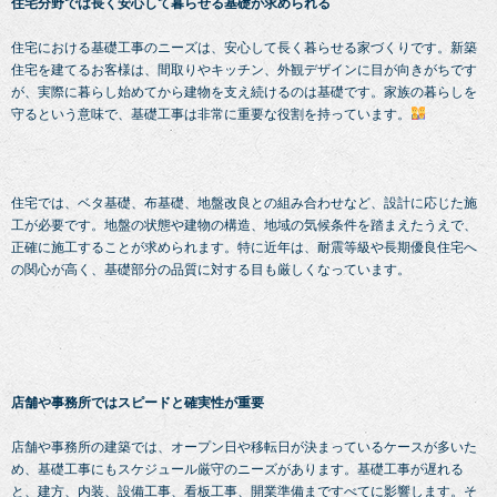
住宅分野では長く安心して暮らせる基礎が求められる
住宅における基礎工事のニーズは、安心して長く暮らせる家づくりです。新築
住宅を建てるお客様は、間取りやキッチン、外観デザインに目が向きがちです
が、実際に暮らし始めてから建物を支え続けるのは基礎です。家族の暮らしを
守るという意味で、基礎工事は非常に重要な役割を持っています。
住宅では、ベタ基礎、布基礎、地盤改良との組み合わせなど、設計に応じた施
工が必要です。地盤の状態や建物の構造、地域の気候条件を踏まえたうえで、
正確に施工することが求められます。特に近年は、耐震等級や長期優良住宅へ
の関心が高く、基礎部分の品質に対する目も厳しくなっています。
店舗や事務所ではスピードと確実性が重要
店舗や事務所の建築では、オープン日や移転日が決まっているケースが多いた
め、基礎工事にもスケジュール厳守のニーズがあります。基礎工事が遅れる
と、建方、内装、設備工事、看板工事、開業準備まですべてに影響します。そ