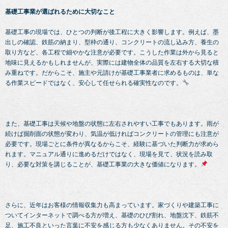
基礎工事業が選ばれるために大切なこと
基礎工事の現場では、ひとつの判断が後工程に大きく影響します。例えば、墨
出しの確認、鉄筋の納まり、型枠の通り、コンクリートの流し込み方、養生の
取り方など、各工程で細やかな注意が必要です。こうした作業は外から見ると
地味に見えるかもしれませんが、実際には建物全体の品質を左右する大切な積
み重ねです。だからこそ、施主や元請けが基礎工事業者に求めるものは、単な
る作業スピードではなく、安心して任せられる確実性なのです。
また、基礎工事は天候や地盤の状態に左右されやすい工事でもあります。雨が
続けば掘削面の状態が変わり、気温が低ければコンクリートの管理にも注意が
必要です。現場ごとに条件が異なるからこそ、経験に基づいた判断力が求めら
れます。マニュアル通りに進めるだけではなく、現場を見て、状況を読み取
り、必要な対策を講じることが、基礎工事業の大きな価値になります。
さらに、近年はお客様の情報収集力も高まっています。家づくりや建築工事に
ついてインターネットで調べる方が増え、基礎のひび割れ、地盤沈下、鉄筋不
足、施工不良といった言葉に不安を感じる方も少なくありません。その不安を