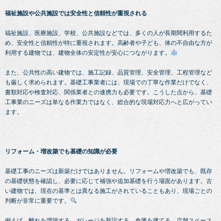
福祉施設や公共施設では安全性と信頼性が重視される
福祉施設、医療施設、学校、公共施設などでは、多くの人が長期間利用するた
め、安全性と信頼性が特に重視されます。高齢者や子ども、体の不自由な方が
利用する建物では、建物全体の安定性が安心につながります。
また、公共性の高い建物では、施工記録、品質管理、安全管理、工程管理など
も厳しく求められます。基礎工事業者には、現場での丁寧な作業だけでなく、
書類対応や検査対応、関係業者との連携力も必要です。こうした点から、基礎
工事業のニーズは単なる作業力ではなく、総合的な現場対応力へと広がってい
ます。
リフォーム・増改築でも基礎の知識が必要
基礎工事のニーズは新築だけではありません。リフォームや増改築でも、既存
の基礎状態を確認し、必要に応じて補強や追加基礎を行う場面があります。古
い建物では、現在の基準とは異なる施工がされていることもあり、現場ごとの
判断が非常に重要です。
例えば、離れを増築する、ガレージを新設する、倉庫を建てる、店舗スペース