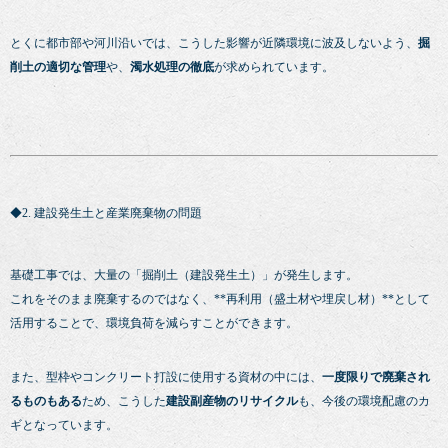
とくに都市部や河川沿いでは、こうした影響が近隣環境に波及しないよう、
掘
削土の適切な管理
や、
濁水処理の徹底
が求められています。
◆2. 建設発生土と産業廃棄物の問題
基礎工事では、大量の「掘削土（建設発生土）」が発生します。
これをそのまま廃棄するのではなく、**再利用（盛土材や埋戻し材）**として
活用することで、環境負荷を減らすことができます。
また、型枠やコンクリート打設に使用する資材の中には、
一度限りで廃棄され
るものもある
ため、こうした
建設副産物のリサイクル
も、今後の環境配慮のカ
ギとなっています。